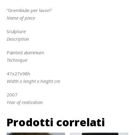
“Grembiule per lavori”
Name of piece
Sculpture
Description
Painted aluminium
Technique
47x27x98h
Width x lenght x height cm
2007
Year of realization
Prodotti correlati