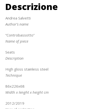
Descrizione
Andrea Salvetti
Author’s name
“Controbassotto”
Name of piece
Seats
Description
High gloss stainless steel
Technique
86x226x68
Width x lenght x height cm
2012/2019