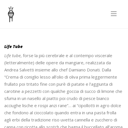
Life Tube 2013
Life Tube
Life tube
, forse la più cerebrale e al contempo viscerale
(letteralmente) delle opere da mangiare, realizzata da
Andrea Salvetti insieme allo chef Damiano Donati. Dalla
“Crema di coniglio lesso all’olio di oliva prima leggermente
frullato poi tritato fine con purè di patate e l’aggiunta di
carotine a pezzetti con qualche goccia di succo di limone che
sfuma in un nasello al piatto poi crudo di pesce bianco
acciughe lische e rospi anzi rane”… ai “cipollotti in agro dolce
che fondono al cioccolato quando entra in una pasta frolla
agli erbi della tradizione riso uvetta cannella e zucchero di
canna con ricotta allo scotch che bagna il buccellato all’aroma