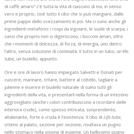
di caffè amaro” c’è tutta la vita di ciascuno di noi, in senso
vero e proprio, cioè tutto il cibo che si può mangiare, dalle
prime pappe dello svezzamento in poi. Ma ci sono anche gli
ingredienti metaforici: i rospi da ingoiare, le suole di scarpa, i
sassi che proprio non si digeriscono, i bocconi amari, oltre
che i momenti di dolcezza, di forza, di energia, uno dietro
l’altro, senza soluzione di continuità. Il tutto in un tubo, un life
tube, un budello, appunto.
Ore e ore di lavoro hanno impiegato Salvetti e Donati per
cuocere, marinare, tritare, battere al coltello, tagliare a
julienne e inserire in budello naturale di suino tutti gli
ingredienti della vita, e presentarli nella forma di un intestino
aggrovigliato (anche i colori contribuiscono a ricordare delle
interiora crude), come spesso intricata, sorprendente,
altalenante, forte e cruda è l’esistenza. Il cibo di
Life tube
,
ottimo al palato, sezione per sezione, risultava un pugno
nello stomaco nella visione di insieme. Un bellissimo pugno