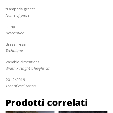
“Lampada greca”
Name of piece
Lamp
Description
Brass, resin
Technique
Variable dimentions
Width x lenght x height cm
2012/2019
Year of realization
Prodotti correlati